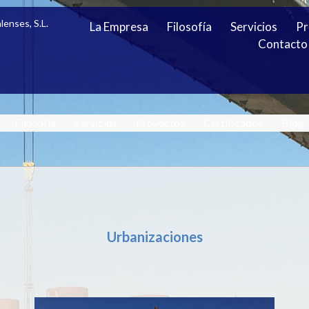
lenses, S.L.
La Empresa
Filosofía
Servicios
Pr
Contacto
Filosofía
Servicios
Proyectos
Certificados
Blog
Urbanizaciones