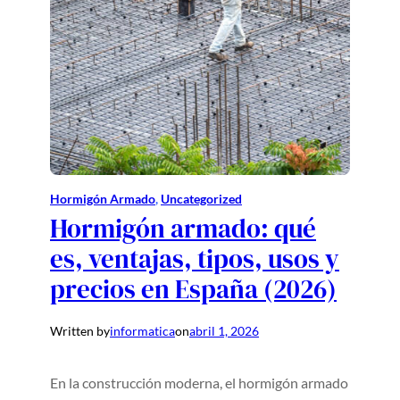
Hormigón Armado
, 
Uncategorized
Hormigón armado: qué
es, ventajas, tipos, usos y
precios en España (2026)
Written by
informatica
on
abril 1, 2026
En la construcción moderna, el hormigón armado