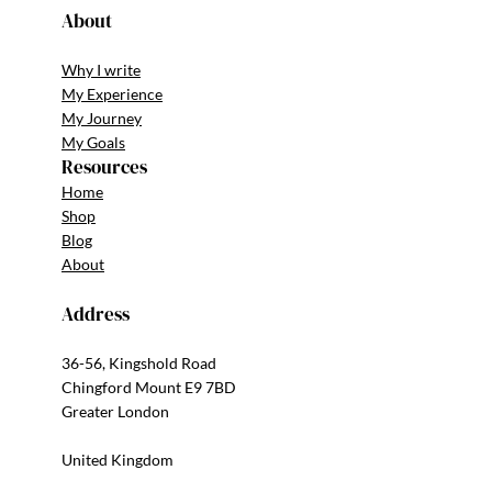
About
Why I write
My Experience
My Journey
My Goals
Resources
Home
Shop
Blog
About
Address
36-56, Kingshold Road
Chingford Mount E9 7BD
Greater London
United Kingdom