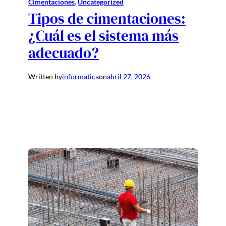
Cimentaciones
, 
Uncategorized
Tipos de cimentaciones:
¿Cuál es el sistema más
adecuado?
Written by
informatica
on
abril 27, 2026