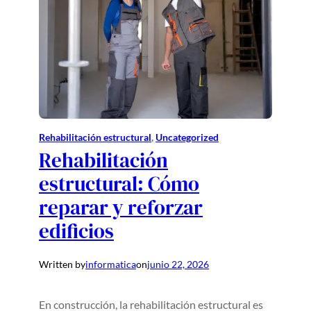
Rehabilitación estructural
, 
Uncategorized
Rehabilitación
estructural: Cómo
reparar y reforzar
edificios
Written by
informatica
on
junio 22, 2026
En construcción, la rehabilitación estructural es