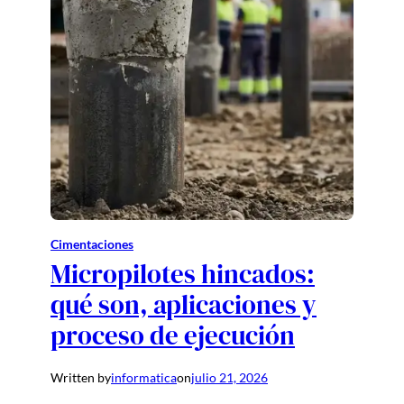
Cimentaciones
Micropilotes hincados:
qué son, aplicaciones y
proceso de ejecución
Written by
informatica
on
julio 21, 2026