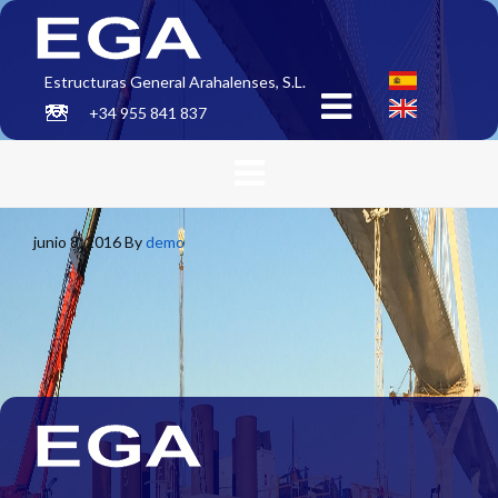
Estructuras General Arahalenses, S.L.
+34 955 841 837
junio 8, 2016
By
demo